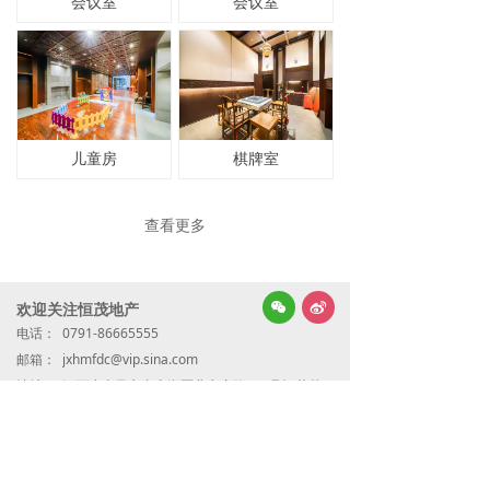
会议室
会议室
儿童房
棋牌室
查看更多
넇
欢迎关注恒茂地产
너
电话：
0791-86665555
邮箱：
jxhmfdc@vip.sina.com
地址：
江西省南昌市青山湖区北京东路438号恒茂梦
时代国际广场7号写字楼25楼