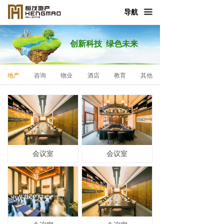
首页
导航
끀
走进恒茂
创新科技 绿色未来
产品与服务
地产
咨询
物业
酒店
教育
其他
新闻中心
恒茂发展
人力资源
社会责任
会议室
会议室
联系我们