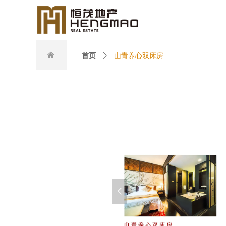
낀
首页
ꄲ
山青养心双床房
넳